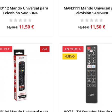
3112 Mando Universal para
MAN3111 Mando Universal 
Vista rápida
Vista rápida
Televisión SAMSUNG
Televisión SAMSUNG
11,50 €
11,50 €
12,10 €
12,10 €
OFERTA!
-5%
¡EN OFERTA!
NUEVO
3104 Mando Universal para
HOTEL TV Superior Mando 