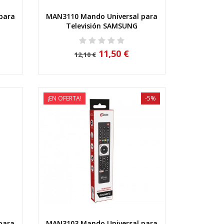
para
MAN3110 Mando Universal para
Vista rápida
Televisión SAMSUNG
11,50 €
12,10 €
¡EN OFERTA!
-5%
para
MAN3103 Mando Universal para