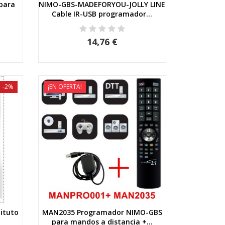
para
NIMO-GBS-MADEFORYOU-JOLLY LINE
Vista rápida
Cable IR-USB programador...
14,76 €
-2%
¡EN OFERTA!
tituto
MAN2035 Programador NIMO-GBS
Vista rápida
para mandos a distancia +...