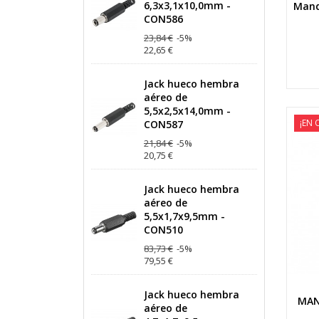
6,3x3,1x10,0mm -
Mand
CON586
23,84 €
-5%
22,65 €
Jack hueco hembra
aéreo de
5,5x2,5x14,0mm -
¡EN 
CON587
21,84 €
-5%
20,75 €
Jack hueco hembra
aéreo de
5,5x1,7x9,5mm -
CON510
83,73 €
-5%
79,55 €
Jack hueco hembra
MAN
aéreo de