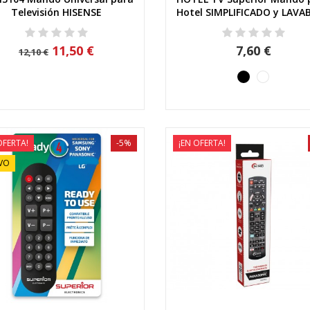
Vista rápida
Vista rápida
Televisión HISENSE
Hotel SIMPLIFICADO y LAVAB
11,50 €
7,60 €
12,10 €
OFERTA!
-5%
¡EN OFERTA!
VO