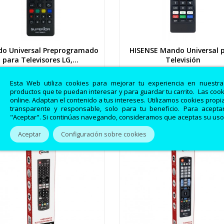
o Universal Preprogramado
HISENSE Mando Universal 
Vista rápida
Vista rápida
para Televisores LG,...
Televisión
Esta Web utiliza cookies para mejorar tu experiencia en nuestr
20,87 €
5,45 €
21,97 €
5,57 €
productos que te puedan interesar y para guardar tu carrito. Las coo
online. Adaptan el contenido a tus intereses. Utilizamos cookies prop
transparente y responsable, solo para tu beneficio. Para aceptar
"Aceptar". Si continúas navegando, consideramos que aceptas su uso
OFERTA!
-5%
¡EN OFERTA!
Aceptar
Configuración sobre cookies