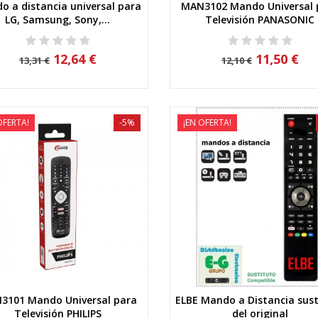
o a distancia universal para
MAN3102 Mando Universal 
Vista rápida
Vista rápida
LG, Samsung, Sony,...
Televisión PANASONIC
12,64 €
11,50 €
13,31 €
12,10 €
OFERTA!
-5%
¡EN OFERTA!
3101 Mando Universal para
ELBE Mando a Distancia sus
Vista rápida
Vista rápida
Televisión PHILIPS
del original