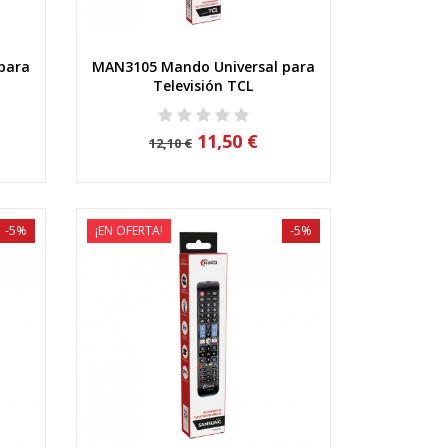
para
MAN3105 Mando Universal para
Vista rápida
Televisión TCL
11,50 €
12,10 €
-5%
¡EN OFERTA!
-5%