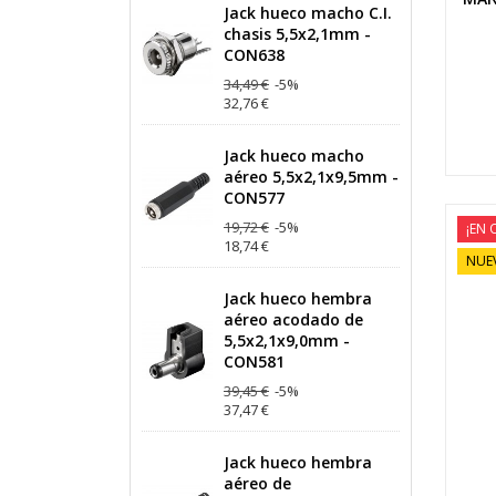
Jack hueco macho C.I.
chasis 5,5x2,1mm -
CON638
34,49 €
-5%
32,76 €
Jack hueco macho
aéreo 5,5x2,1x9,5mm -
CON577
19,72 €
-5%
¡EN 
18,74 €
NUE
Jack hueco hembra
aéreo acodado de
5,5x2,1x9,0mm -
CON581
39,45 €
-5%
37,47 €
Jack hueco hembra
aéreo de