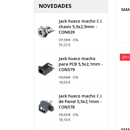
NOVEDADES
MAN
Jack hueco macho C.I.
chasis 5,5x2,5mm -
CON639
37,39 €
-5%
35,52 €
¡EN 
Jack hueco macho
para PCB 5,5x2,1mm -
CON579
19,54 €
-5%
18,56 €
Jack hueco macho C.I.
de Panel 5,5x2,1mm -
CON578
19,12 €
-5%
18,16 €
MAN