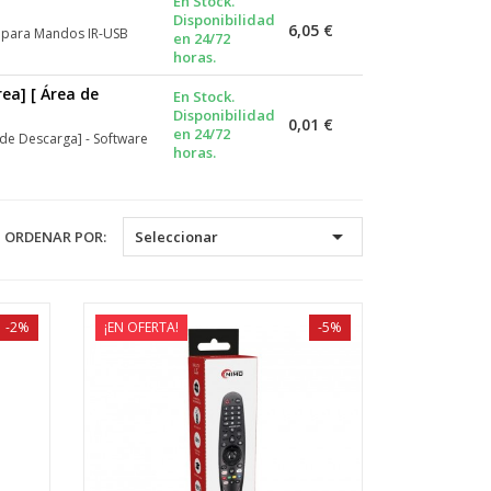
En Stock.
Disponibilidad
6,05 €
 para Mandos IR-USB
en 24/72
horas.
ea] [ Área de
En Stock.
Disponibilidad
0,01 €
en 24/72
de Descarga] - Software
horas.

ORDENAR POR:
Seleccionar
-2%
¡EN OFERTA!
-5%