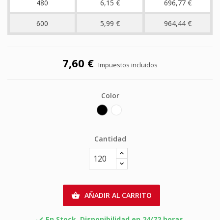
480
6,15 €
696,77 €
600
5,99 €
964,44 €
7,60 €
Impuestos incluidos
Color
Negro
blanco
Cantidad
AÑADIR AL CARRITO

En Stock. Disponibilidad en 24/72 horas.
