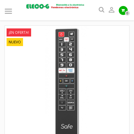

0
¡EN OFERTA!
NUEVO