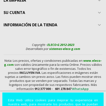
LA EMPRESA

SU CUENTA

INFORMACIÓN DE LA TIENDA

Copyright
-
ELECO-G 2012-2023
Desarrollado por
sistemas-eleco-g.com
Nota: Los precios, ofertas y condiciones publicadas en
www.eleco-
g.com
son validos únicamente para la venta Online. Precios válidos
salvo error tipográfico o fin de existencias. Todos los
precios
INCLUYEN IVA
. Las especificaciones e imágenes están
sujetas a cambios sin previo aviso. Las fotos pueden mostrar otros
productos que se venden por separado. Todas las marcas y
logotipos son propiedad de sus respectivos fabricantes. Más
información
912 377 000 -
601 278 847
WhatsApp
En
www.eleco-g.com
Vendemos con
DESCUENTO,
Mandos A
Esta Web utiliza cookies para mejorar tu experiencia en
Distancia, Conexiones, alimentadores, Baterías, Pilas,
nuestra web, para mostrarte los productos que te puedan
Aparatos de Medida, Soldadores, Hdmi, Tester, Cargadores,