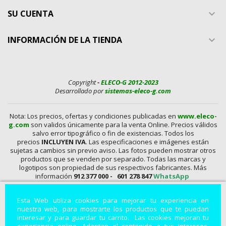
SU CUENTA

INFORMACIÓN DE LA TIENDA

Copyright
-
ELECO-G 2012-2023
Desarrollado por
sistemas-eleco-g.com
Nota: Los precios, ofertas y condiciones publicadas en
www.eleco-
g.com
son validos únicamente para la venta Online. Precios válidos
salvo error tipográfico o fin de existencias. Todos los
precios
INCLUYEN IVA
. Las especificaciones e imágenes están
sujetas a cambios sin previo aviso. Las fotos pueden mostrar otros
productos que se venden por separado. Todas las marcas y
logotipos son propiedad de sus respectivos fabricantes. Más
información
912 377 000 -
601 278 847
WhatsApp
En
www.eleco-g.com
Vendemos con
DESCUENTO,
Mandos A
Esta Web utiliza cookies para mejorar tu experiencia en
Distancia, Conexiones, alimentadores, Baterías, Pilas,
nuestra web, para mostrarte los productos que te puedan
Aparatos de Medida, Soldadores, Hdmi, Tester, Cargadores,
interesar y para guardar tu carrito. Las cookies mejoran tu
Componentes, Fuentes de Alimentación, Teléfonos,