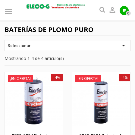

0
BATERÍAS DE PLOMO PURO

Seleccionar
Mostrando 1-4 de 4 artículo(s)
-4%
-4%
¡EN OFERTA!
¡EN OFERTA!