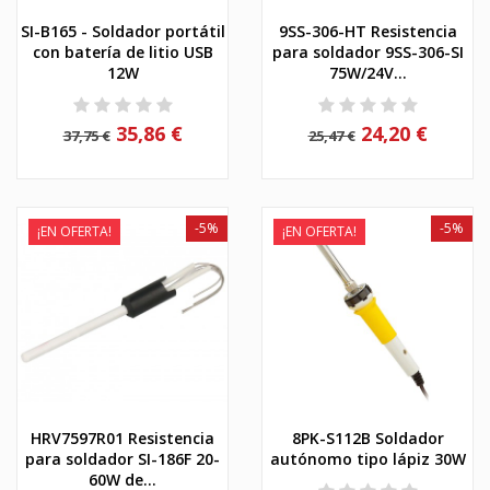
SI-B165 - Soldador portátil
9SS-306-HT Resistencia
con batería de litio USB
para soldador 9SS-306-SI
12W
75W/24V...
35,86 €
24,20 €
37,75 €
25,47 €
-5%
-5%
¡EN OFERTA!
¡EN OFERTA!
HRV7597R01 Resistencia
8PK-S112B Soldador
para soldador SI-186F 20-
autónomo tipo lápiz 30W
60W de...