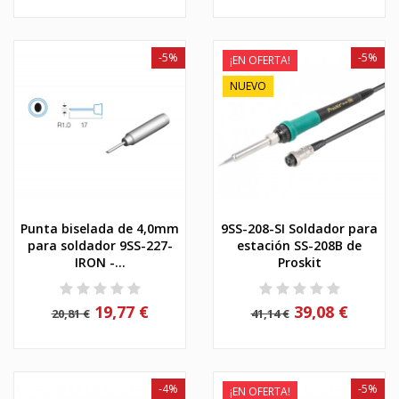
-5%
-5%
¡EN OFERTA!
NUEVO
Punta biselada de 4,0mm
9SS-208-SI Soldador para
para soldador 9SS-227-
estación SS-208B de
IRON -...
Proskit
19,77 €
39,08 €
20,81 €
41,14 €
-4%
-5%
¡EN OFERTA!