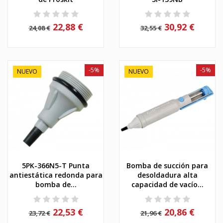
22,88 €
30,92 €
24,08 €
32,55 €
-5%
-5%
NUEVO
NUEVO
5PK-366N5-T Punta
Bomba de succión para
antiestática redonda para
desoldadura alta
bomba de...
capacidad de vacío...
22,53 €
20,86 €
23,72 €
21,96 €