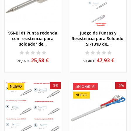
9SI-B161 Punta redonda
Juego de Puntas y
con resistencia para
Resistencia para Soldador
soldador de...
SI-131B de...
25,58 €
47,93 €
26,92 €
50,46 €
-5%
-5%
NUEVO
¡EN OFERTA!
NUEVO