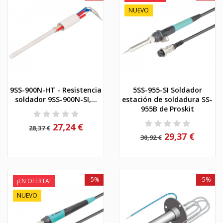
NUEVO
9SS-900N-HT - Resistencia
5SS-955-SI Soldador
soldador 9SS-900N-SI,...
estación de soldadura SS-
955B de Proskit
27,24 €
28,37 €
29,37 €
30,92 €
-5%
-5%
¡EN OFERTA!
NUEVO