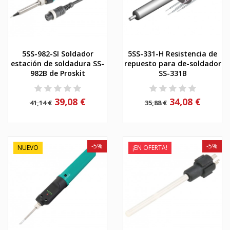
5SS-982-SI Soldador
5SS-331-H Resistencia de
estación de soldadura SS-
repuesto para de-soldador
982B de Proskit
SS-331B
39,08 €
34,08 €
41,14 €
35,88 €
-5%
-5%
NUEVO
¡EN OFERTA!