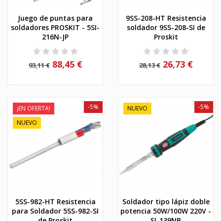
Juego de puntas para
9SS-208-HT Resistencia
soldadores PROSKIT - 5SI-
soldador 9SS-208-SI de
216N-JP
Proskit
88,45 €
26,73 €
93,11 €
28,13 €
-5%
-5%
¡EN OFERTA!
NUEVO
NUEVO
5SS-982-HT Resistencia
Soldador tipo lápiz doble
para Soldador 5SS-982-SI
potencia 50W/100W 220V -
de Proskit
SI-139NB