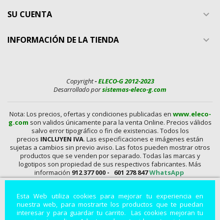
SU CUENTA

INFORMACIÓN DE LA TIENDA

Copyright
-
ELECO-G 2012-2023
Desarrollado por
sistemas-eleco-g.com
Nota: Los precios, ofertas y condiciones publicadas en
www.eleco-
g.com
son validos únicamente para la venta Online. Precios válidos
salvo error tipográfico o fin de existencias. Todos los
precios
INCLUYEN IVA
. Las especificaciones e imágenes están
sujetas a cambios sin previo aviso. Las fotos pueden mostrar otros
productos que se venden por separado. Todas las marcas y
logotipos son propiedad de sus respectivos fabricantes. Más
información
912 377 000 -
601 278 847
WhatsApp
En
www.eleco-g.com
Vendemos con
DESCUENTO,
Mandos A
Esta Web utiliza cookies para mejorar tu experiencia en
Distancia, Conexiones, alimentadores, Baterías, Pilas,
nuestra web, para mostrarte los productos que te puedan
Aparatos de Medida, Soldadores, Hdmi, Tester, Cargadores,
interesar y para guardar tu carrito. Las cookies mejoran tu
Componentes, Fuentes de Alimentación, Teléfonos,