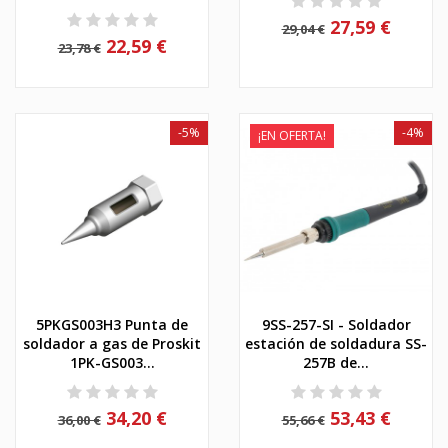
27,59 €
29,04 €
22,59 €
23,78 €
-5%
-4%
¡EN OFERTA!
5PKGS003H3 Punta de
9SS-257-SI - Soldador
soldador a gas de Proskit
estación de soldadura SS-
1PK-GS003...
257B de...
34,20 €
53,43 €
36,00 €
55,66 €