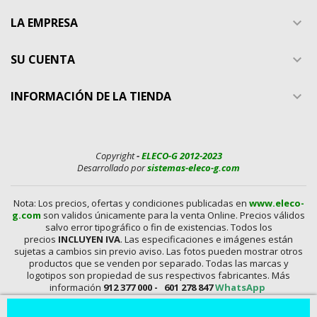
LA EMPRESA

SU CUENTA

INFORMACIÓN DE LA TIENDA

Copyright
-
ELECO-G 2012-2023
Desarrollado por
sistemas-eleco-g.com
Nota: Los precios, ofertas y condiciones publicadas en
www.eleco-
g.com
son validos únicamente para la venta Online. Precios válidos
salvo error tipográfico o fin de existencias. Todos los
precios
INCLUYEN IVA
. Las especificaciones e imágenes están
sujetas a cambios sin previo aviso. Las fotos pueden mostrar otros
productos que se venden por separado. Todas las marcas y
logotipos son propiedad de sus respectivos fabricantes. Más
información
912 377 000 -
601 278 847
WhatsApp
En
www.eleco-g.com
Vendemos con
DESCUENTO,
Mandos A