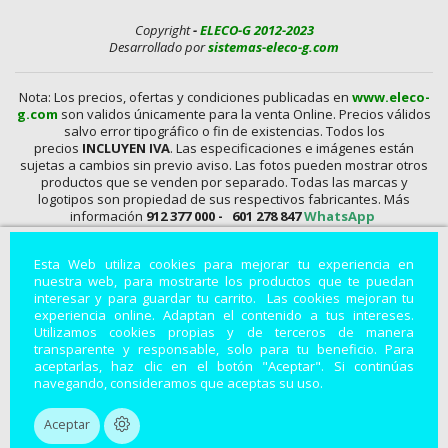
Copyright
-
ELECO-G 2012-2023
Desarrollado por
sistemas-eleco-g.com
Nota: Los precios, ofertas y condiciones publicadas en
www.eleco-
g.com
son validos únicamente para la venta Online. Precios válidos
salvo error tipográfico o fin de existencias. Todos los
precios
INCLUYEN IVA
. Las especificaciones e imágenes están
sujetas a cambios sin previo aviso. Las fotos pueden mostrar otros
productos que se venden por separado. Todas las marcas y
logotipos son propiedad de sus respectivos fabricantes. Más
información
912 377 000 -
601 278 847
WhatsApp
En
www.eleco-g.com
Vendemos con
DESCUENTO,
Mandos A
Esta Web utiliza cookies para mejorar tu experiencia en
Distancia, Conexiones, alimentadores, Baterías, Pilas,
nuestra web, para mostrarte los productos que te puedan
Aparatos de Medida, Soldadores, Hdmi, Tester, Cargadores,
interesar y para guardar tu carrito. Las cookies mejoran tu
Componentes, Fuentes de Alimentación, Teléfonos,
experiencia online. Adaptan el contenido a tus intereses.
Accesorios para Smartphones, Informática, Cámaras de
Utilizamos cookies propias y de terceros de manera
Vigilancia, Instrumentos de Medida, Baterías por Encargo,
transparente y responsable, solo para tu beneficio. Para
Módulos, Accesorios para Fotografía, Repuestos de
aceptarlas, haz clic en el botón "Aceptar". Si continúas
Electrodomésticos, Leds, Soportes para Televisión
..
navegando, consideramos que aceptas su uso.
Productos electrónicos con descuentos especiales.
Aceptar