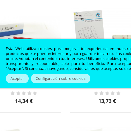
Esta Web utiliza cookies para mejorar tu experiencia en nuestr
productos que te puedan interesar y para guardar tu carrito. Las coo
online. Adaptan el contenido a tus intereses. Utilizamos cookies prop
transparente y responsable, solo para tu beneficio. Para aceptar
"Aceptar". Si continúas navegando, consideramos que aceptas su uso
Aceptar
Configuración sobre cookies
lápices táctiles para Nintendo
Protector de pantalla pa
Vista rápida
Vista rápida
NDS 3d - 330014
Nintendo Dsi - 330003
14,34 €
13,73 €