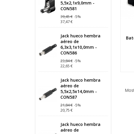
5,5x2,1x9,0mm -
CON581
39,45 €
-5%
37,47 €
Jack hueco hembra
Bat
aéreo de
6,3x3,1x10,0mm -
CON586
23,84 €
-5%
22,65 €
Jack hueco hembra
aéreo de
Most
5,5x2,5x14,0mm -
CON587
21,84 €
-5%
20,75 €
Jack hueco hembra
aéreo de