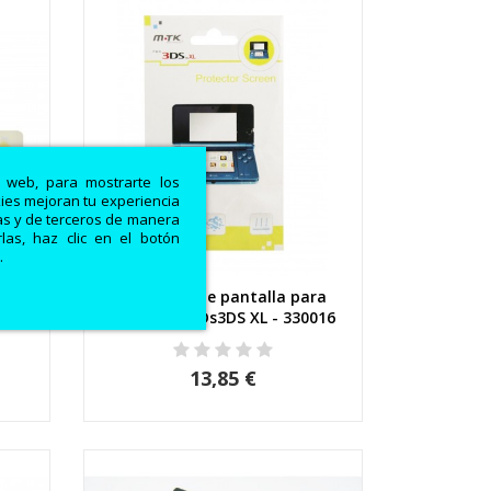
a web, para mostrarte los
kies mejoran tu experiencia
ias y de terceros de manera
las, haz clic en el botón
.
ra
Protector de pantalla para
Vista rápida
Nintendo NDs3DS XL - 330016
13,85 €