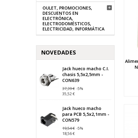
OULET, PROMOCIONES,

DESCUENTOS EN
ELECTRÓNICA,
ELECTRODOMÉSTICOS,
ELECTRICIDAD, INFORMÁTICA
NOVEDADES
Alime
N
Jack hueco macho C.I.
chasis 5,5x2,5mm -
CON639
37,39 €
-5%
35,52 €
Jack hueco macho
para PCB 5,5x2,1mm -
CON579
19,54 €
-5%
18,56 €