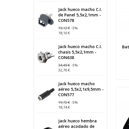
Jack hueco macho C.I.
de Panel 5,5x2,1mm -
CON578
19,12 €
-5%
18,16 €
Jack hueco macho C.I.
Bat
chasis 5,5x2,1mm -
CON638
34,49 €
-5%
32,76 €
Jack hueco macho
aéreo 5,5x2,1x9,5mm -
CON577
19,72 €
-5%
18,74 €
Jack hueco hembra
aéreo acodado de