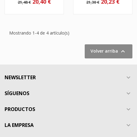
20,40 €
20,23 €
21,48 €
21,30 €
Mostrando 1-4 de 4 artículo(s)

Volver arriba
NEWSLETTER

SÍGUENOS

PRODUCTOS

LA EMPRESA
