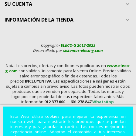
SU CUENTA

INFORMACIÓN DE LA TIENDA

Copyright
-
ELECO-G 2012-2023
Desarrollado por
sistemas-eleco-g.com
Nota: Los precios, ofertas y condiciones publicadas en
www.eleco-
g.com
son validos únicamente para la venta Online. Precios válidos
salvo error tipográfico o fin de existencias. Todos los
precios
INCLUYEN IVA
. Las especificaciones e imágenes están
sujetas a cambios sin previo aviso. Las fotos pueden mostrar otros
productos que se venden por separado. Todas las marcas y
logotipos son propiedad de sus respectivos fabricantes. Más
información
912 377 000 -
601 278 847
WhatsApp
En
www.eleco-g.com
Vendemos con
DESCUENTO,
Mandos A
Esta Web utiliza cookies para mejorar tu experiencia en
Distancia, Conexiones, alimentadores, Baterías, Pilas,
nuestra web, para mostrarte los productos que te puedan
Aparatos de Medida, Soldadores, Hdmi, Tester, Cargadores,
interesar y para guardar tu carrito. Las cookies mejoran tu
Componentes, Fuentes de Alimentación, Teléfonos,
experiencia online. Adaptan el contenido a tus intereses.
Accesorios para Smartphones, Informática, Cámaras de