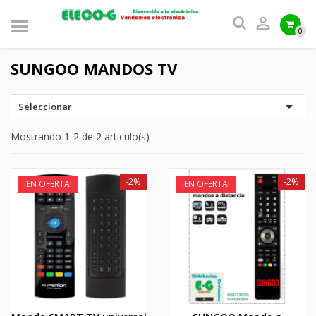

0
SUNGOO MANDOS TV

Seleccionar
Mostrando 1-2 de 2 artículo(s)
-2%
-2%
¡EN OFERTA!
¡EN OFERTA!