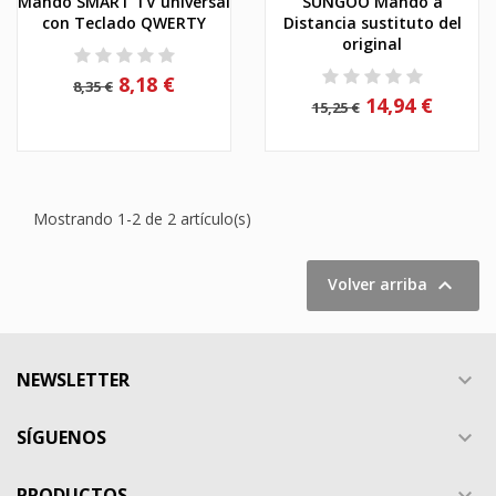
Mando SMART TV universal
SUNGOO Mando a
con Teclado QWERTY
Distancia sustituto del
original
8,18 €
8,35 €
14,94 €
15,25 €
Mostrando 1-2 de 2 artículo(s)

Volver arriba
NEWSLETTER

SÍGUENOS

PRODUCTOS
