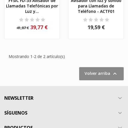
FYSIC FD-35 Avisador de
Avisador con luz y sonido
Llamadas Telefónicas por
para Llamadas de
Luz y...
Teléfono - ACTF01
39,77 €
19,59 €
41,87 €
Mostrando 1-2 de 2 artículo(s)

Volver arriba
NEWSLETTER

SÍGUENOS

PRODUCTOS
