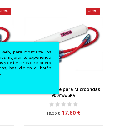
-10%
-10%
a web, para mostrarte los
kies mejoran tu experiencia
ias y de terceros de manera
las, haz clic en el botón
.
ndas
THV0.9A Fusible para Microondas
Vista rápida
900mA/5KV
17,60 €
19,55 €