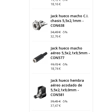
18,16 €
Jack hueco macho C.I.
chasis 5,5x2,1mm -
CON638
34,49 €
-5%
32,76 €
Jack hueco macho
aéreo 5,5x2,1x9,5mm -
CON577
19,72 €
-5%
18,74 €
Jack hueco hembra
aéreo acodado de
5,5x2,1x9,0mm -
CON581
39,45 €
-5%
37,47 €