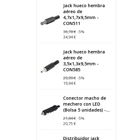
Jack hueco hembra
aéreo de
4,7x1,7x9,5mm -
CON511
36,78 €
-5%
34,94 €
Jack hueco hembra
aéreo de
3,5x1,3x9,5mm -
CON585
20,99 €
-5%
19,94 €
Conector macho de
mechero con LED
(Bolsa 5 unidades) -...
21,84 €
-5%
20,75 €
Distribuidor jack