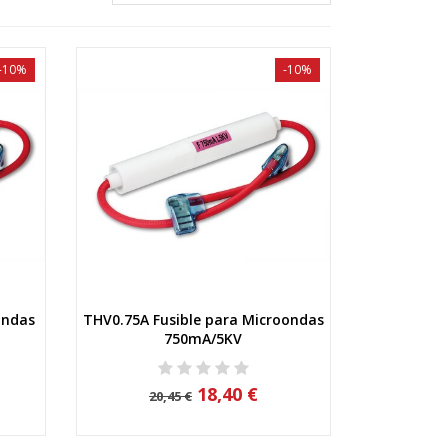
-10%
-10%
ondas
THV0.75A Fusible para Microondas
Vista rápida
750mA/5KV
18,40 €
20,45 €