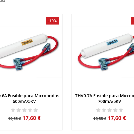
List
-10%
.6A Fusible para Microondas
THV0.7A Fusible para Micro
Vista rápida
Vista rápida
600mA/5KV
700mA/5KV
17,60 €
17,60 €
19,55 €
19,55 €