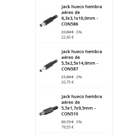
Jack hueco hembra
aéreo de
6,3x3,1x10,0mm -
CON586
23,84 €
-5%
22,65 €
Jack hueco hembra
aéreo de
5,5x2,5x14,0mm -
CON587
21,84 €
-5%
20,75 €
Jack hueco hembra
aéreo de
5,5x1,7x9,5mm -
CON510
83,73 €
-5%
79,55 €