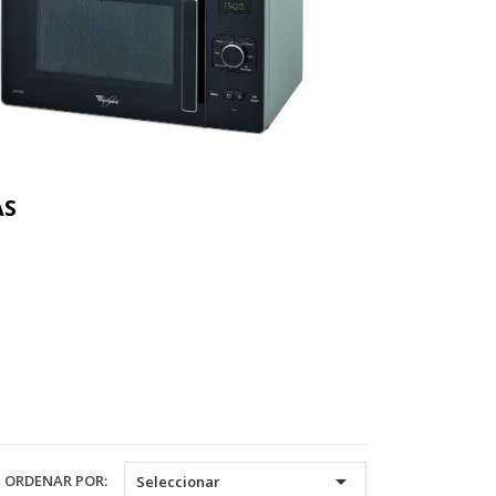
AS

ORDENAR POR:
Seleccionar