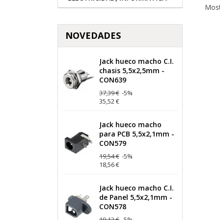
Most
NOVEDADES
Jack hueco macho C.I.
chasis 5,5x2,5mm -
CON639
37,39 €
-5%
35,52 €
Jack hueco macho
para PCB 5,5x2,1mm -
CON579
19,54 €
-5%
18,56 €
Jack hueco macho C.I.
de Panel 5,5x2,1mm -
CON578
19,12 €
-5%