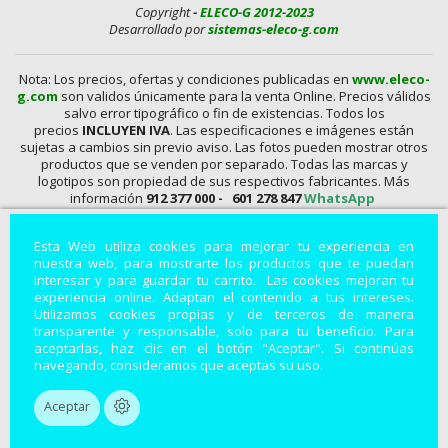
Copyright
-
ELECO-G 2012-2023
Desarrollado por
sistemas-eleco-g.com
Nota: Los precios, ofertas y condiciones publicadas en
www.eleco-
g.com
son validos únicamente para la venta Online. Precios válidos
salvo error tipográfico o fin de existencias. Todos los
precios
INCLUYEN IVA
. Las especificaciones e imágenes están
sujetas a cambios sin previo aviso. Las fotos pueden mostrar otros
productos que se venden por separado. Todas las marcas y
logotipos son propiedad de sus respectivos fabricantes. Más
información
912 377 000 -
601 278 847
WhatsApp
En
www.eleco-g.com
Vendemos con
DESCUENTO,
Mandos A
Esta Web utiliza cookies para mejorar tu experiencia en
Distancia, Conexiones, alimentadores, Baterías, Pilas,
nuestra web, para mostrarte los productos que te puedan
Aparatos de Medida, Soldadores, Hdmi, Tester, Cargadores,
interesar y para guardar tu carrito. Las cookies mejoran tu
Componentes, Fuentes de Alimentación, Teléfonos,
experiencia online. Adaptan el contenido a tus intereses.
Accesorios para Smartphones, Informática, Cámaras de
Utilizamos cookies propias y de terceros de manera
Vigilancia, Instrumentos de Medida, Baterías por Encargo,
transparente y responsable, solo para tu beneficio. Para
Módulos, Accesorios para Fotografía, Repuestos de
aceptarlas, haz clic en el botón "Aceptar". Si continúas
Electrodomésticos, Leds, Soportes para Televisión
..
navegando, consideramos que aceptas su uso.
Productos electrónicos con descuentos especiales.
Aceptar