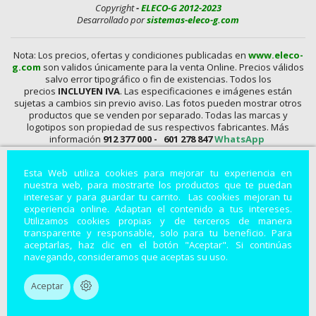
Copyright
-
ELECO-G 2012-2023
Desarrollado por
sistemas-eleco-g.com
Nota: Los precios, ofertas y condiciones publicadas en
www.eleco-
g.com
son validos únicamente para la venta Online. Precios válidos
salvo error tipográfico o fin de existencias. Todos los
precios
INCLUYEN IVA
. Las especificaciones e imágenes están
sujetas a cambios sin previo aviso. Las fotos pueden mostrar otros
productos que se venden por separado. Todas las marcas y
logotipos son propiedad de sus respectivos fabricantes. Más
información
912 377 000 -
601 278 847
WhatsApp
En
www.eleco-g.com
Vendemos con
DESCUENTO,
Mandos A
Esta Web utiliza cookies para mejorar tu experiencia en
Distancia, Conexiones, alimentadores, Baterías, Pilas,
nuestra web, para mostrarte los productos que te puedan
Aparatos de Medida, Soldadores, Hdmi, Tester, Cargadores,
interesar y para guardar tu carrito. Las cookies mejoran tu
Componentes, Fuentes de Alimentación, Teléfonos,
experiencia online. Adaptan el contenido a tus intereses.
Accesorios para Smartphones, Informática, Cámaras de
Utilizamos cookies propias y de terceros de manera
Vigilancia, Instrumentos de Medida, Baterías por Encargo,
transparente y responsable, solo para tu beneficio. Para
Módulos, Accesorios para Fotografía, Repuestos de
aceptarlas, haz clic en el botón "Aceptar". Si continúas
Electrodomésticos, Leds, Soportes para Televisión
..
navegando, consideramos que aceptas su uso.
Productos electrónicos con descuentos especiales.
Aceptar