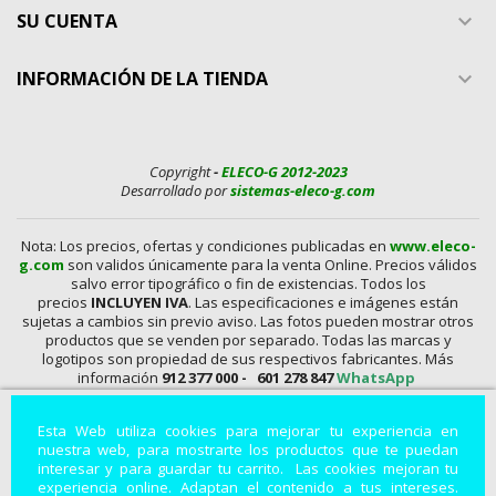
SU CUENTA

INFORMACIÓN DE LA TIENDA

Copyright
-
ELECO-G 2012-2023
Desarrollado por
sistemas-eleco-g.com
Nota: Los precios, ofertas y condiciones publicadas en
www.eleco-
g.com
son validos únicamente para la venta Online. Precios válidos
salvo error tipográfico o fin de existencias. Todos los
precios
INCLUYEN IVA
. Las especificaciones e imágenes están
sujetas a cambios sin previo aviso. Las fotos pueden mostrar otros
productos que se venden por separado. Todas las marcas y
logotipos son propiedad de sus respectivos fabricantes. Más
información
912 377 000 -
601 278 847
WhatsApp
En
www.eleco-g.com
Vendemos con
DESCUENTO,
Mandos A
Esta Web utiliza cookies para mejorar tu experiencia en
Distancia, Conexiones, alimentadores, Baterías, Pilas,
nuestra web, para mostrarte los productos que te puedan
Aparatos de Medida, Soldadores, Hdmi, Tester, Cargadores,
interesar y para guardar tu carrito. Las cookies mejoran tu
Componentes, Fuentes de Alimentación, Teléfonos,
experiencia online. Adaptan el contenido a tus intereses.
Accesorios para Smartphones, Informática, Cámaras de