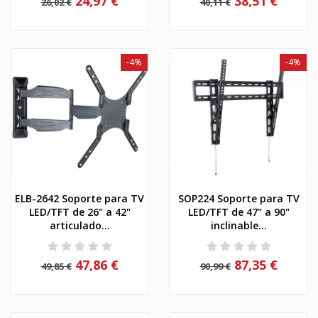
24,97 €
38,51 €
26,02 €
40,11 €
-4%
-4%
ELB-2642 Soporte para TV
SOP224 Soporte para TV
LED/TFT de 26" a 42"
LED/TFT de 47" a 90"
articulado...
inclinable...
47,86 €
87,35 €
49,85 €
90,99 €