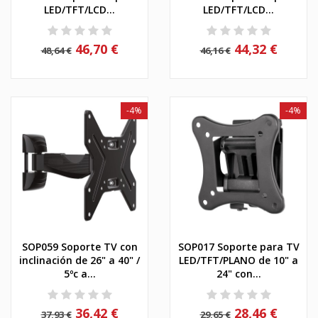
LED/TFT/LCD...
LED/TFT/LCD...
46,70 €
44,32 €
48,64 €
46,16 €
-4%
-4%
SOP059 Soporte TV con
SOP017 Soporte para TV
inclinación de 26" a 40" /
LED/TFT/PLANO de 10" a
5ºc a...
24" con...
36,42 €
28,46 €
37,93 €
29,65 €