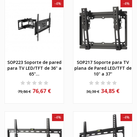
-4%
-4%
SOP223 Soporte de pared
SOP217 Soporte para TV
para TV LED/TFT de 36" a
plana de Pared LED/TFT de
65"...
10" a 37"
76,67 €
34,85 €
79,86 €
36,30 €
-4%
-4%