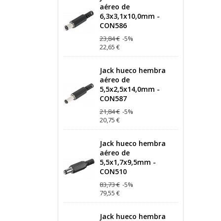
aéreo de
6,3x3,1x10,0mm -
CON586
23,84 €
-5%
22,65 €
Jack hueco hembra
aéreo de
5,5x2,5x14,0mm -
CON587
21,84 €
-5%
20,75 €
Jack hueco hembra
aéreo de
5,5x1,7x9,5mm -
CON510
83,73 €
-5%
79,55 €
Jack hueco hembra