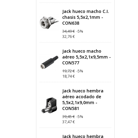
Jack hueco macho C.I.
chasis 5,5x2,1mm -
CON638
34,49 €
-5%
32,76 €
Jack hueco macho
aéreo 5,5x2,1x9,5mm -
CON577
19,72 €
-5%
18,74 €
Jack hueco hembra
aéreo acodado de
5,5x2,1x9,0mm -
CON581
39,45 €
-5%
37,47 €
Jack hueco hembra