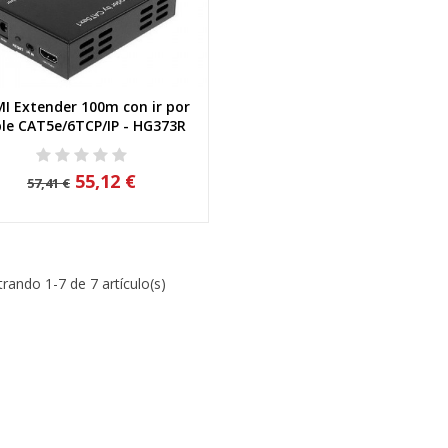
I Extender 100m con ir por
Vista rápida
le CAT5e/6TCP/IP - HG373R
55,12 €
57,41 €
rando 1-7 de 7 artículo(s)