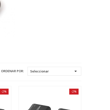

ORDENAR POR:
Seleccionar
-2%
-2%