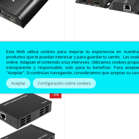
 Conversor a LAN TCP/IP por
HDMI Conversor a RJ45 100
Vista rápida
Vista rápida
CAT6 (SENDER) V:3.0 -...
30Hz Transmisor/Receptor 
Esta Web utiliza cookies para mejorar tu experiencia en nuestr
productos que te puedan interesar y para guardar tu carrito. Las coo
online. Adaptan el contenido a tus intereses. Utilizamos cookies prop
65,87 €
95,69 €
67,56 €
99,68 €
transparente y responsable, solo para tu beneficio. Para aceptar
"Aceptar". Si continúas navegando, consideramos que aceptas su uso
Aceptar
Configuración sobre cookies
-4%