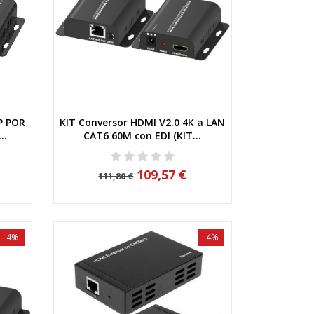
P POR
KIT Conversor HDMI V2.0 4K a LAN
Vista rápida
..
CAT6 60M con EDI (KIT...
109,57 €
111,80 €
-4%
-4%