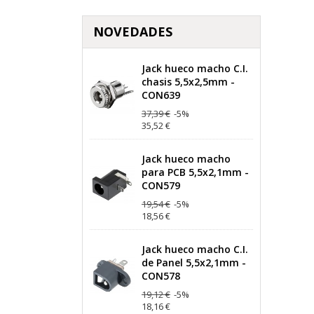
NOVEDADES
Jack hueco macho C.I.
chasis 5,5x2,5mm -
CON639
37,39 €
-5%
35,52 €
Jack hueco macho
para PCB 5,5x2,1mm -
CON579
19,54 €
-5%
18,56 €
Jack hueco macho C.I.
de Panel 5,5x2,1mm -
CON578
19,12 €
-5%
18,16 €