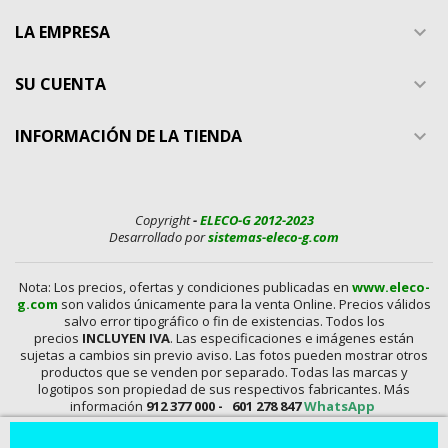
LA EMPRESA

SU CUENTA

INFORMACIÓN DE LA TIENDA

Copyright
-
ELECO-G 2012-2023
Desarrollado por
sistemas-eleco-g.com
Nota: Los precios, ofertas y condiciones publicadas en
www.eleco-
g.com
son validos únicamente para la venta Online. Precios válidos
salvo error tipográfico o fin de existencias. Todos los
precios
INCLUYEN IVA
. Las especificaciones e imágenes están
sujetas a cambios sin previo aviso. Las fotos pueden mostrar otros
productos que se venden por separado. Todas las marcas y
logotipos son propiedad de sus respectivos fabricantes. Más
información
912 377 000 -
601 278 847
WhatsApp
En
www.eleco-g.com
Vendemos con
DESCUENTO,
Mandos A