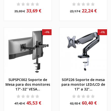
33,69 €
22,24 €
35,09 €
23,17 €
-4%
-4%
SUPSPC002 Soporte de
SOP226 Soporte de mesa
Mesa para dos monitores
para monitor LED/LCD de
17"-32" VESA...
17" a 32"...
45,53 €
60,40 €
47,43 €
62,92 €