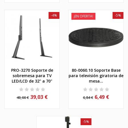
-4%
-5%
¡EN OFERTA!
PRO-3270 Soporte de
80-0060.10 Soporte Base
sobremesa para TV
para televisión giratoria de
LED/LCD de 32" a 70"
mesa...
39,03 €
6,49 €
40,66 €
6,84 €
-5%