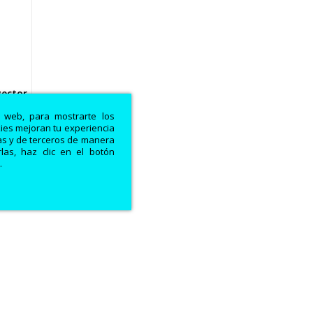
yector
a web, para mostrarte los
kies mejoran tu experiencia
ias y de terceros de manera
las, haz clic en el botón
.