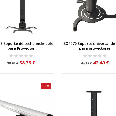
3 Soporte de techo inclinable
SOP070 Soporte universal de
Vista rápida
Vista rápida
para Proyector
para proyectores
38,33 €
42,40 €
39,93 €
44,17 €
-3%