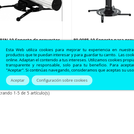
081N.10 Soporte de proyector
80.0085.10 Soporte para pro
Vista rápida
Vista rápida
ara pared 800 MM ideal...
universal en aluminio...
Esta Web utiliza cookies para mejorar tu experiencia en nuestr
productos que te puedan interesar y para guardar tu carrito. Las coo
online. Adaptan el contenido a tus intereses. Utilizamos cookies prop
64,55 €
26,32 €
66,55 €
transparente y responsable, solo para tu beneficio. Para aceptar
"Aceptar". Si continúas navegando, consideramos que aceptas su uso
Aceptar
Configuración sobre cookies
rando 1-5 de 5 artículo(s)