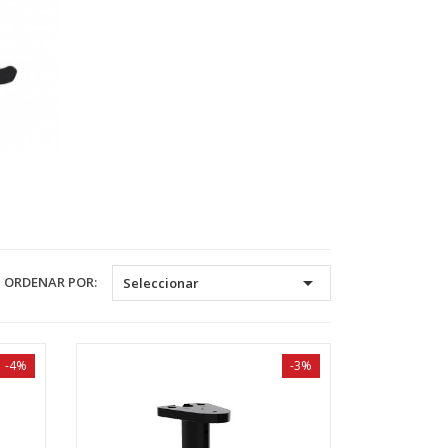

ORDENAR POR:
Seleccionar
-4%
-3%