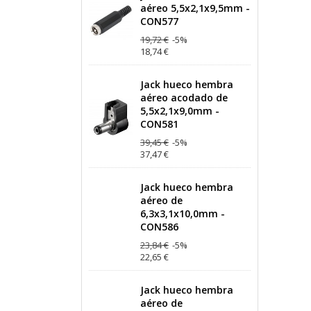
aéreo 5,5x2,1x9,5mm -
CON577
19,72 €
-5%
18,74 €
Jack hueco hembra
aéreo acodado de
5,5x2,1x9,0mm -
CON581
39,45 €
-5%
37,47 €
Jack hueco hembra
aéreo de
6,3x3,1x10,0mm -
CON586
23,84 €
-5%
22,65 €
Jack hueco hembra
aéreo de