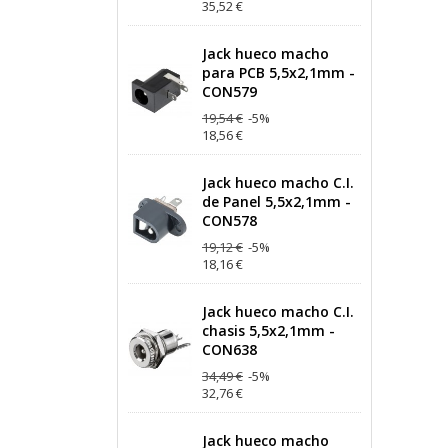
35,52 €
Jack hueco macho
para PCB 5,5x2,1mm -
CON579
19,54 €
-5%
18,56 €
Jack hueco macho C.I.
de Panel 5,5x2,1mm -
CON578
19,12 €
-5%
18,16 €
Jack hueco macho C.I.
chasis 5,5x2,1mm -
CON638
34,49 €
-5%
32,76 €
Jack hueco macho