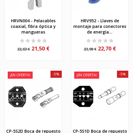
HRVN004 - Pelacables
HRV952 - Llaves de
coaxial, fibra óptica y
montaje para conectores
mangueras
de energía...
21,50 €
22,70 €
22,63 €
23,90 €
-5%
-5%
¡EN OFERTA!
¡EN OFERTA!
CP-5S2D Boca de repuesto
CP-5S1D Boca de repuesto