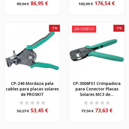
86,95 €
176,54 €
89,64 €
182,00 €
-5%
-5%
¡EN OFERTA!
CP-246 Mordaza pela
CP-3006FS1 Crimpadora
cables para placas solares
para Conector Placas
de PROSKIT
Solares MC3 de...
53,45 €
73,63 €
56,27 €
77,50 €