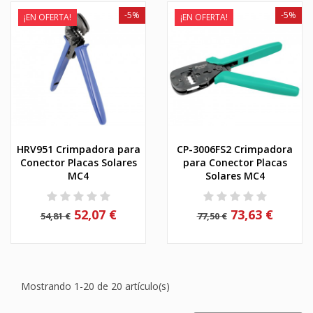
-5%
-5%
¡EN OFERTA!
¡EN OFERTA!
HRV951 Crimpadora para
CP-3006FS2 Crimpadora
Conector Placas Solares
para Conector Placas
MC4
Solares MC4
52,07 €
73,63 €
54,81 €
77,50 €
Mostrando 1-20 de 20 artículo(s)