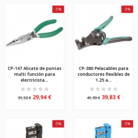
-5%
-5%
CP-147 Alicate de puntas
CP-380 Pelacables para
multi función para
conductores flexibles de
electricista...
1.25 a...
29,94 €
39,83 €
31,52 €
41,93 €
-5%
-5%