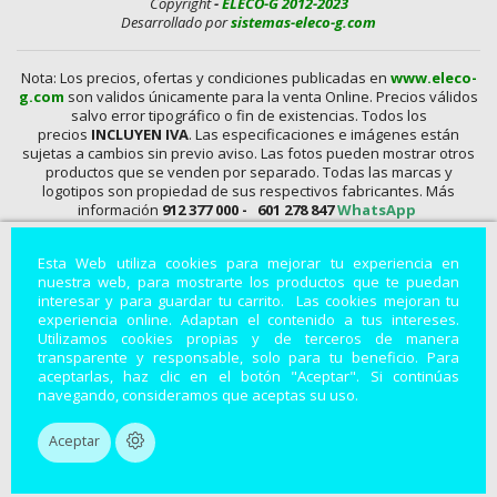
Copyright
-
ELECO-G 2012-2023
Desarrollado por
sistemas-eleco-g.com
Nota: Los precios, ofertas y condiciones publicadas en
www.eleco-
g.com
son validos únicamente para la venta Online. Precios válidos
salvo error tipográfico o fin de existencias. Todos los
precios
INCLUYEN IVA
. Las especificaciones e imágenes están
sujetas a cambios sin previo aviso. Las fotos pueden mostrar otros
productos que se venden por separado. Todas las marcas y
logotipos son propiedad de sus respectivos fabricantes. Más
información
912 377 000 -
601 278 847
WhatsApp
En
www.eleco-g.com
Vendemos con
DESCUENTO,
Mandos A
Esta Web utiliza cookies para mejorar tu experiencia en
Distancia, Conexiones, alimentadores, Baterías, Pilas,
nuestra web, para mostrarte los productos que te puedan
Aparatos de Medida, Soldadores, Hdmi, Tester, Cargadores,
interesar y para guardar tu carrito. Las cookies mejoran tu
Componentes, Fuentes de Alimentación, Teléfonos,
experiencia online. Adaptan el contenido a tus intereses.
Accesorios para Smartphones, Informática, Cámaras de
Utilizamos cookies propias y de terceros de manera
Vigilancia, Instrumentos de Medida, Baterías por Encargo,
transparente y responsable, solo para tu beneficio. Para
Módulos, Accesorios para Fotografía, Repuestos de
aceptarlas, haz clic en el botón "Aceptar". Si continúas
Electrodomésticos, Leds, Soportes para Televisión
..
navegando, consideramos que aceptas su uso.
Productos electrónicos con descuentos especiales.
Aceptar