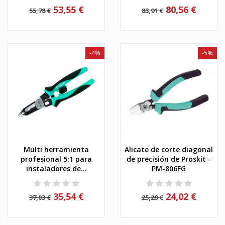
53,55 €
80,56 €
55,78 €
83,91 €
-4%
-5%
Multi herramienta
Alicate de corte diagonal
profesional 5:1 para
de precisión de Proskit -
instaladores de...
PM-806FG
35,54 €
24,02 €
37,03 €
25,29 €