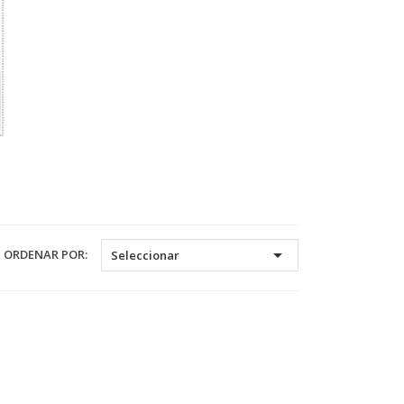

ORDENAR POR:
Seleccionar