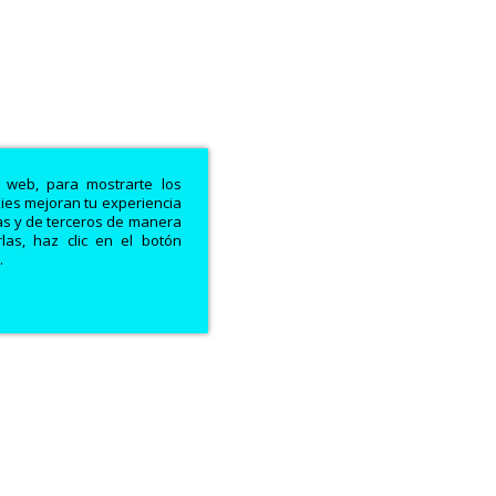
a web, para mostrarte los
kies mejoran tu experiencia
ias y de terceros de manera
las, haz clic en el botón
.