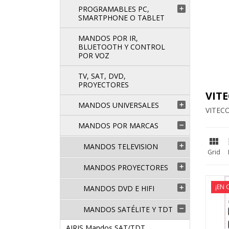
PROGRAMABLES PC,

SMARTPHONE O TABLET
MANDOS POR IR,
BLUETOOTH Y CONTROL
POR VOZ
TV, SAT, DVD,
PROYECTORES
VIT
MANDOS UNIVERSALES

VITECO
MANDOS POR MARCAS


MANDOS TELEVISION

Grid
MANDOS PROYECTORES

¡EN 
MANDOS DVD E HIFI

MANDOS SATÉLITE Y TDT

AIRIS Mandos SAT/TDT