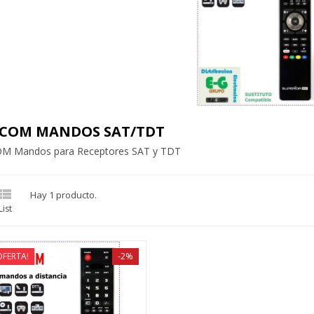
ECOM MANDOS SAT/TDT
M Mandos para Receptores SAT y TDT

Hay 1 producto.
List
OFERTA!
-2%