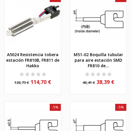
A5024 Resistencia tobera
M51-02 Boquilla tubular
estación FR810B, FR811 de
para aire estación SMD
Hakko
FR810 de...
114,70 €
38,39 €
120,73 €
40,41 €
-5%
-5%