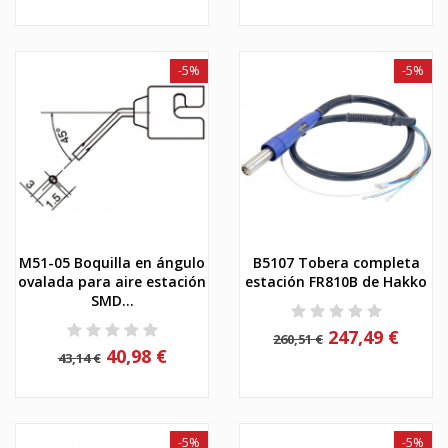
-5%
-5%
M51-05 Boquilla en ángulo
B5107 Tobera completa
ovalada para aire estación
estación FR810B de Hakko
SMD...
247,49 €
260,51 €
40,98 €
43,14 €
-5%
-5%