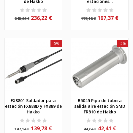
de Hakko
estaciónes...
236,22 €
167,37 €
248,66 €
176,18 €
-5%
-5%
FX8801 Soldador para
B5045 Pipa de tobera
estación FX888D y FX889 de
salida aire estación SMD
Hakko
FR810 de Hakko
139,78 €
42,41 €
147,14 €
44,64 €