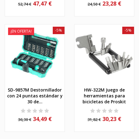
47,47 €
23,28 €
52,74 €
24,50 €
-5%
-5%
¡EN OFERTA!
SD-9857M Destornillador
HW-322M Juego de
con 24 puntas estándar y
herramientas para
30 de...
bicicletas de Proskit
34,49 €
30,23 €
36,30 €
31,82 €