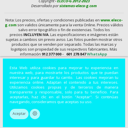
Copyright
-
ELECO-G 2012-2023
Desarrollado por
sistemas-eleco-g.com
Nota: Los precios, ofertas y condiciones publicadas en
www.eleco-
g.com
son validos únicamente para la venta Online. Precios válidos
salvo error tipográfico o fin de existencias. Todos los
precios
INCLUYEN IVA
. Las especificaciones e imágenes están
sujetas a cambios sin previo aviso. Las fotos pueden mostrar otros
productos que se venden por separado. Todas las marcas y
logotipos son propiedad de sus respectivos fabricantes. Más
información
912 377 000 -
601 278 847
WhatsApp
En
www.eleco-g.com
Vendemos con
DESCUENTO,
Mandos A
Esta Web utiliza cookies para mejorar tu experiencia en
Distancia, Conexiones, alimentadores, Baterías, Pilas,
nuestra web, para mostrarte los productos que te puedan
Aparatos de Medida, Soldadores, Hdmi, Tester, Cargadores,
interesar y para guardar tu carrito. Las cookies mejoran tu
Componentes, Fuentes de Alimentación, Teléfonos,
experiencia online. Adaptan el contenido a tus intereses.
Accesorios para Smartphones, Informática, Cámaras de
Utilizamos cookies propias y de terceros de manera
Vigilancia, Instrumentos de Medida, Baterías por Encargo,
transparente y responsable, solo para tu beneficio. Para
Módulos, Accesorios para Fotografía, Repuestos de
aceptarlas, haz clic en el botón "Aceptar". Si continúas
Electrodomésticos, Leds, Soportes para Televisión
..
navegando, consideramos que aceptas su uso.
Productos electrónicos con descuentos especiales.
Aceptar