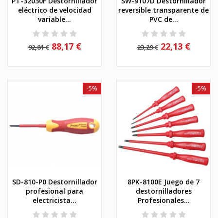
PT-32030F Destornillador
SW-9107D Destornillador
eléctrico de velocidad
reversible transparente de
variable...
PVC de...
88,17 €
22,13 €
92,81 €
23,29 €
-5%
-5%
SD-810-P0 Destornillador
8PK-8100E Juego de 7
profesional para
destornilladores
electricista...
Profesionales...