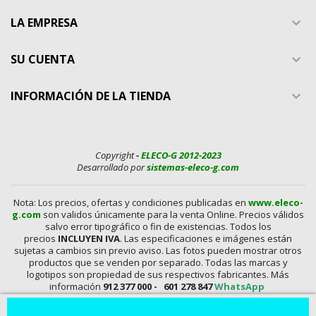
LA EMPRESA

SU CUENTA

INFORMACIÓN DE LA TIENDA

Copyright
-
ELECO-G 2012-2023
Desarrollado por
sistemas-eleco-g.com
Nota: Los precios, ofertas y condiciones publicadas en
www.eleco-
g.com
son validos únicamente para la venta Online. Precios válidos
salvo error tipográfico o fin de existencias. Todos los
precios
INCLUYEN IVA
. Las especificaciones e imágenes están
sujetas a cambios sin previo aviso. Las fotos pueden mostrar otros
productos que se venden por separado. Todas las marcas y
logotipos son propiedad de sus respectivos fabricantes. Más
información
912 377 000 -
601 278 847
WhatsApp
En
www.eleco-g.com
Vendemos con
DESCUENTO,
Mandos A