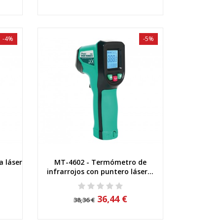
-4%
-5%
a láser
MT-4602 - Termómetro de
Vista rápida
infrarrojos con puntero láser...
36,44 €
38,36 €