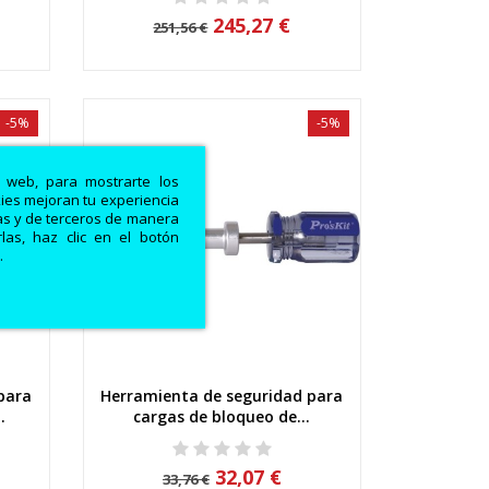
245,27 €
251,56 €
-5%
-5%
a web, para mostrarte los
kies mejoran tu experiencia
ias y de terceros de manera
las, haz clic en el botón
.
para
Herramienta de seguridad para
Vista rápida
.
cargas de bloqueo de...
32,07 €
33,76 €