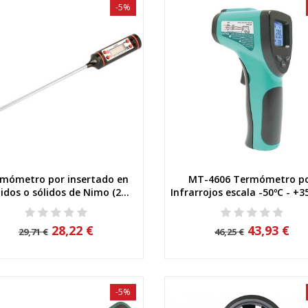
-5%
mómetro por insertado en
MT-4606 Termómetro p
Vista rápida
Vista rápida
uidos o sólidos de Nimo (2...
Infrarrojos escala -50ºC - +35
28,22 €
43,93 €
29,71 €
46,25 €
-5%