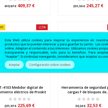
409,37 €
245,27 €
419,87 €
251,56 €
VO
-2,5%
Esta Web utiliza cookies para mejorar tu experiencia en nuestr
productos que te puedan interesar y para guardar tu carrito. Las coo
online. Adaptan el contenido a tus intereses. Utilizamos cookies prop
transparente y responsable, solo para tu beneficio. Para aceptar
"Aceptar". Si continúas navegando, consideramos que aceptas su uso
Aceptar
Configuración sobre cookies
-4103 Medidor digital de
Herramienta de seguridad 
Vista rápida
Vista rápida
amiento eléctrico de Proskit
cargas F de bloqueo de..
225,69 €
32,53 €
231,47 €
34,24 €