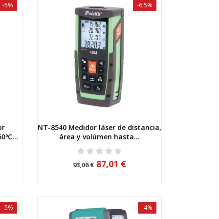
-5%
-6,5%
or
NT-8540 Medidor láser de distancia,
Vista rápida
0ºC...
área y volúmen hasta...
87,01 €
93,06 €
-5%
-4%