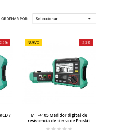

ORDENAR POR:
Seleccionar
-2,5%
NUEVO
-2,5%
RCD /
MT-4105 Medidor digital de
Vista rápida
resistencia de tierra de Proskit