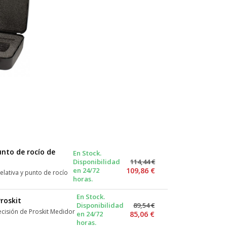
nto de rocío de
En Stock.
Disponibilidad
114,44 €
en 24/72
109,86 €
ativa y punto de rocío
horas.
En Stock.
roskit
Disponibilidad
89,54 €
cisión de Proskit Medidor
en 24/72
85,06 €
horas.