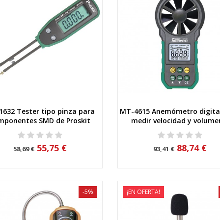
632 Tester tipo pinza para
MT-4615 Anemómetro digita
Vista rápida
Vista rápida
mponentes SMD de Proskit
medir velocidad y volumen
55,75 €
88,74 €
58,69 €
93,41 €
-5%
¡EN OFERTA!