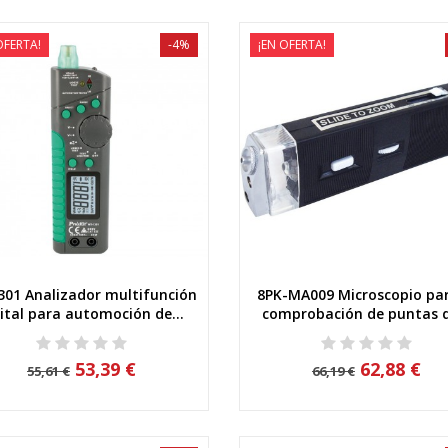
OFERTA!
-4%
¡EN OFERTA!
01 Analizador multifunción
8PK-MA009 Microscopio par
Vista rápida
Vista rápida
ital para automoción de...
comprobación de puntas d
53,39 €
62,88 €
55,61 €
66,19 €