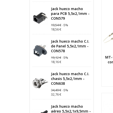
Jack hueco macho
para PCB 5,5x2,1mm -
CON579
19,54 €
-5%
18,56 €
Jack hueco macho C.I.
de Panel 5,5x2,1mm -
CON578
MT-1
19,12 €
-5%
18,16 €
co
Jack hueco macho C.I.
chasis 5,5x2,1mm -
CON638
34,49 €
-5%
32,76 €
Jack hueco macho
aéreo 5,5x2,1x9,5mm -