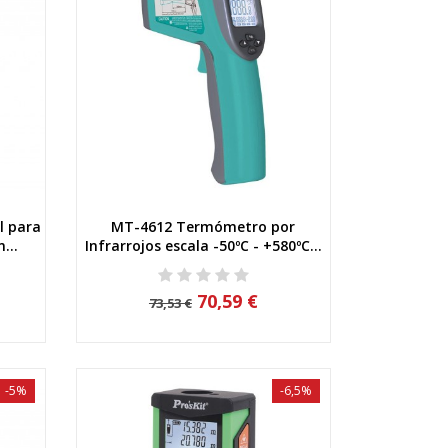
l para
MT-4612 Termómetro por
Vista rápida
...
Infrarrojos escala -50ºC - +580ºC...
70,59 €
73,53 €
-5%
-6,5%