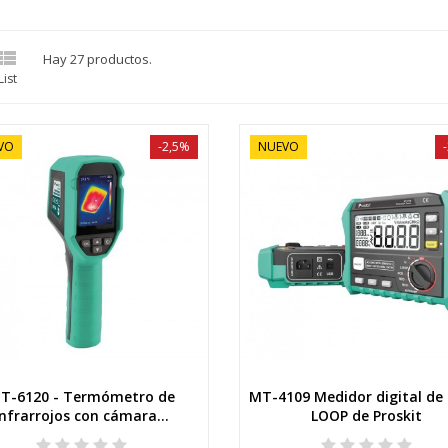

Hay 27 productos.
List
VO
-2,5%
NUEVO
T-6120 - Termómetro de
MT-4109 Medidor digital de 
Vista rápida
Vista rápida
infrarrojos con cámara...
LOOP de Proskit