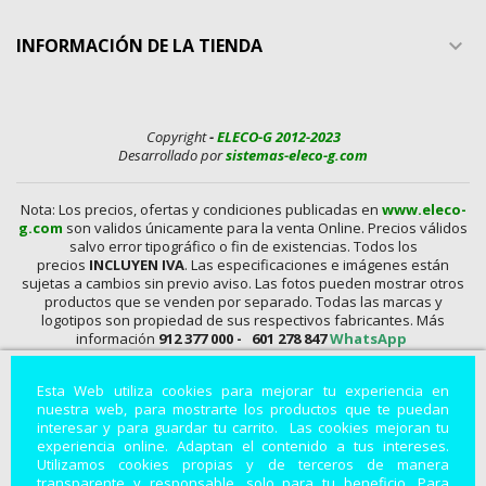
INFORMACIÓN DE LA TIENDA

Copyright
-
ELECO-G 2012-2023
Desarrollado por
sistemas-eleco-g.com
Nota: Los precios, ofertas y condiciones publicadas en
www.eleco-
g.com
son validos únicamente para la venta Online. Precios válidos
salvo error tipográfico o fin de existencias. Todos los
precios
INCLUYEN IVA
. Las especificaciones e imágenes están
sujetas a cambios sin previo aviso. Las fotos pueden mostrar otros
productos que se venden por separado. Todas las marcas y
logotipos son propiedad de sus respectivos fabricantes. Más
información
912 377 000 -
601 278 847
WhatsApp
En
www.eleco-g.com
Vendemos con
DESCUENTO,
Mandos A
Esta Web utiliza cookies para mejorar tu experiencia en
Distancia, Conexiones, alimentadores, Baterías, Pilas,
nuestra web, para mostrarte los productos que te puedan
Aparatos de Medida, Soldadores, Hdmi, Tester, Cargadores,
interesar y para guardar tu carrito. Las cookies mejoran tu
Componentes, Fuentes de Alimentación, Teléfonos,
experiencia online. Adaptan el contenido a tus intereses.
Accesorios para Smartphones, Informática, Cámaras de
Utilizamos cookies propias y de terceros de manera
Vigilancia, Instrumentos de Medida, Baterías por Encargo,
transparente y responsable, solo para tu beneficio. Para
Módulos, Accesorios para Fotografía, Repuestos de