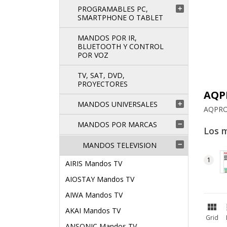
PROGRAMABLES PC,

SMARTPHONE O TABLET
MANDOS POR IR,
BLUETOOTH Y CONTROL
POR VOZ
TV, SAT, DVD,
PROYECTORES
AQP
MANDOS UNIVERSALES

AQPROX
MANDOS POR MARCAS

Los 
MANDOS TELEVISION

AIRIS Mandos TV
AIOSTAY Mandos TV
AIWA Mandos TV

AKAI Mandos TV
Grid
ANSONIC Mandos TV