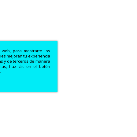
a web, para mostrarte los
kies mejoran tu experiencia
ias y de terceros de manera
las, haz clic en el botón
.