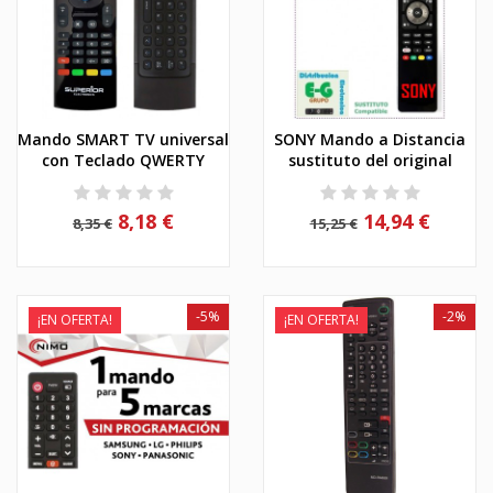
Mando SMART TV universal
SONY Mando a Distancia
con Teclado QWERTY
sustituto del original
8,18 €
14,94 €
8,35 €
15,25 €
-5%
-2%
¡EN OFERTA!
¡EN OFERTA!