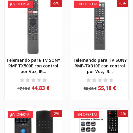
-5%
-5%
¡EN OFERTA!
¡EN OFERTA!
Telemando para TV SONY
Telemando para TV SONY
RMF TX500E con control
RMF-TX310E con control
por Voz, IR...
por Voz, IR...
44,83 €
55,18 €
47,19 €
58,08 €
-2%
-2%
¡EN OFERTA!
¡EN OFERTA!