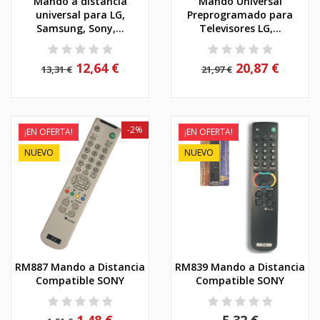
Mando a distancia
Mando Universal
universal para LG,
Preprogramado para
Samsung, Sony,...
Televisores LG,...
12,64 €
20,87 €
13,31 €
21,97 €
-2%
¡EN OFERTA!
¡EN OFERTA!
NUEVO
NUEVO
RM887 Mando a Distancia
RM839 Mando a Distancia
Compatible SONY
Compatible SONY
1,48 €
5,32 €