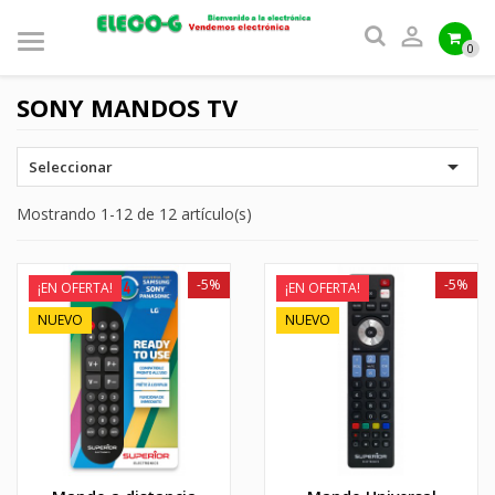

0
SONY MANDOS TV

Seleccionar
Mostrando 1-12 de 12 artículo(s)
-5%
-5%
¡EN OFERTA!
¡EN OFERTA!
NUEVO
NUEVO