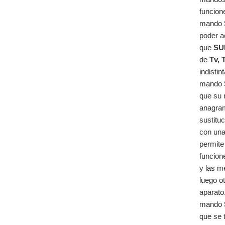
funcion
mando
poder a
que
SU
de
Tv, 
indistin
mando
que su 
anagram
sustitu
con una 
permite
funcion
y las m
luego o
aparato
mando
que se 