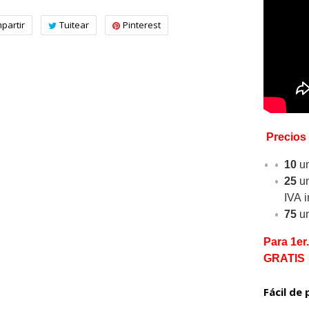
partir
Tuitear
Pinterest
Precios
10
un
25
un
IVA i
75
un
Para 1er
GRATIS
Fácil de 