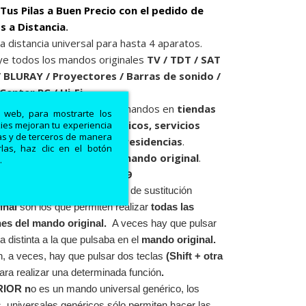
Tus Pilas a Buen Precio con el pedido de
 a Distancia
.
 distancia universal para hasta 4 aparatos.
ye todos los mandos originales
TV / TDT / SAT
/ BLURAY / Proyectores / Barras de sonido /
Center PC / Hi-Fi
.
 sustitución y venta de los mandos en
tiendas
a web, para mostrarte los
ctrónica y electrodomésticos, servicios
kies mejoran tu experiencia
ias y de terceros de manera
os, hoteles, hospitales y residencias
.
las, haz clic en el botón
 todos los símbolos de su
mando original
.
.
de Barras:
8054242080049
dos a distancia
SUPERIOR
de sustitución
inal
son los que permiten realizar
todas las
nes
del
mando original
.
A veces hay que pulsar
a distinta a la que pulsaba en el
mando original
.
, a veces, hay que pulsar dos teclas
(
Shift
+ otra
ara realizar una determinada función
.
RIOR
n
o es un mando universal genérico, los
universales genéricos sólo permiten hacer las