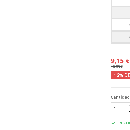
9,15 €
10,89 €
16% D
Cantidad
En Sto
