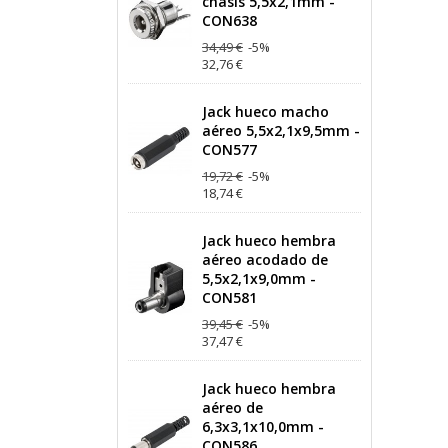
chasis 5,5x2,1mm -
CON638
34,49 €
-5%
32,76 €
Jack hueco macho
aéreo 5,5x2,1x9,5mm -
CON577
19,72 €
-5%
18,74 €
Jack hueco hembra
aéreo acodado de
5,5x2,1x9,0mm -
CON581
39,45 €
-5%
37,47 €
Jack hueco hembra
aéreo de
6,3x3,1x10,0mm -
CON586