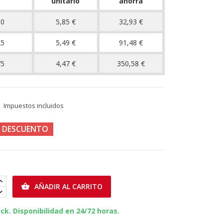
unitario
ahorra
10
5,85 €
32,93 €
25
5,49 €
91,48 €
75
4,47 €
350,58 €
Impuestos incluidos
E DESCUENTO
AÑADIR AL CARRITO

ck. Disponibilidad en 24/72 horas.