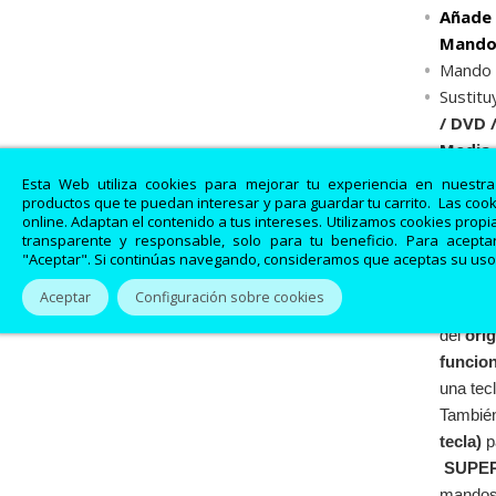
Añade 
Mandos
Mando a
Sustitu
/ DVD 
Media 
Para la
Esta Web utiliza cookies para mejorar tu experiencia en nuestr
de ele
productos que te puedan interesar y para guardar tu carrito. Las coo
online. Adaptan el contenido a tus intereses. Utilizamos cookies prop
técnic
transparente y responsable, solo para tu beneficio. Para aceptar
Incluye
"Aceptar". Si continúas navegando, consideramos que aceptas su uso
Codigo 
Aceptar
Configuración sobre cookies
Los man
del
orig
funcio
una tecl
También
tecla)
p
SUPE
mandos 