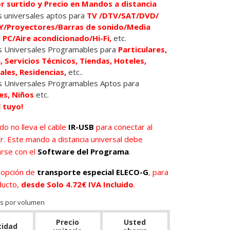
or surtido y Precio en Mandos a distancia
 universales aptos para
TV /DTV/SAT/DVD/
/Proyectores/Barras de sonido/Media
 PC/Aire acondicionado/Hi-Fi,
etc.
 Universales Programables para
Particulares,
, Servicios Técnicos, Tiendas, Hoteles,
ales, Residencias,
etc..
 Universales Programables Aptos para
s, Niños
etc.
l tuyo!
o no lleva el cable
IR-USB
para conectar al
. Este mando a distancia universal debe
rse con el
Software del Programa
.
 opción de
transporte especial ELECO-G
, para
ducto,
desde Solo 4.72€ IVA Incluido
.
s por volumen
Precio
Usted
tidad