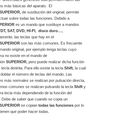
es más básicas del aparato. El
SUPERIOR
,
de sustitución del original, permite
ctuar sobre todas las funciones. Debido a
PERIOR
es un mando que sustituye a mandos
TDT, SAT, DVD, HI-FI, disco duro
…,
tamente, las teclas que hay en el
SUPERIOR
son las más comunes. Es frecuente
mando original, por ejemplo tenga teclas cuyo
a no existe en el mando de
ción
SUPERIOR
,
pero puede realizar dicha función
tecla distinta. Para ello existe la tecla
Shift
,
la cual
 doblar el número de teclas del mando. Las
es más normales se realizan por pulsación directa,
enos comunes se realizan pulsando la tecla
Shift
y
tra tecla más dependiendo de la función del
. Debe de saber que cuando se copia un
SUPERIOR
se copian
todas las funciones
por lo
tienen que poder hacer todas.