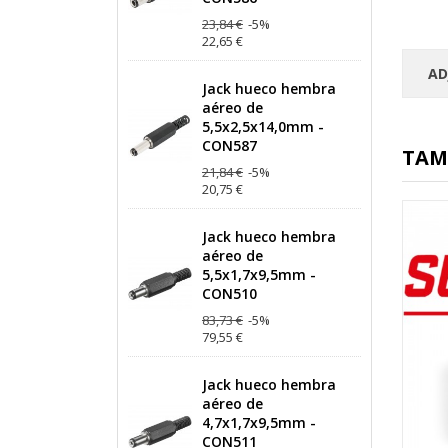
23,84 €
-5%
22,65 €
AD
Jack hueco hembra
aéreo de
5,5x2,5x14,0mm -
CON587
TAM
21,84 €
-5%
20,75 €
Jack hueco hembra
aéreo de
5,5x1,7x9,5mm -
CON510
83,73 €
-5%
79,55 €
Jack hueco hembra
aéreo de
4,7x1,7x9,5mm -
CON511