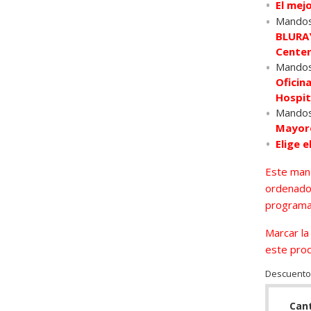
El mej
Mandos
BLURAY
Center
Mandos
Oficina
Hospit
Mandos
Mayore
Elige e
Este mand
ordenador
programa
Marcar la
este pro
Descuento
Can