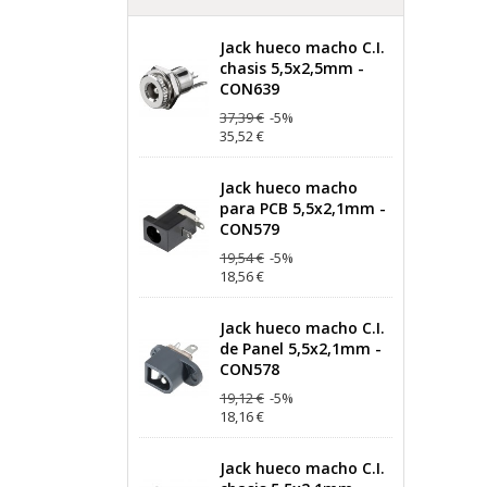
Jack hueco macho C.I.
chasis 5,5x2,5mm -
CON639
37,39 €
-5%
35,52 €
Jack hueco macho
para PCB 5,5x2,1mm -
CON579
19,54 €
-5%
18,56 €
Jack hueco macho C.I.
de Panel 5,5x2,1mm -
CON578
19,12 €
-5%
18,16 €
Jack hueco macho C.I.