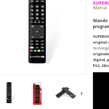
SUPERI
Marca: 
Mando a
program
SUPERIOR
original
d
tecnologí
original
digital,
PS2, XBo