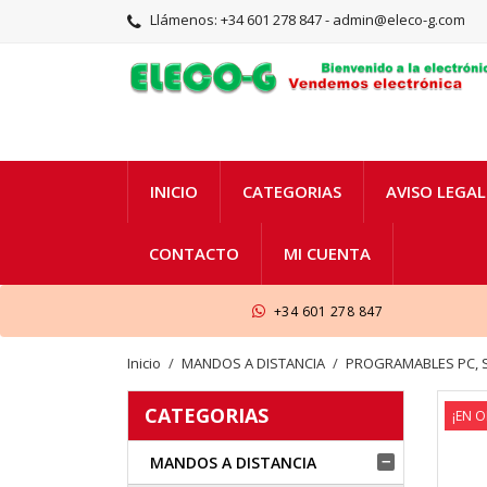
Llámenos:
+34 601 278 847 - admin@eleco-g.com
INICIO
CATEGORIAS
AVISO LEGAL
CONTACTO
MI CUENTA
+34 601 278 847
Inicio
MANDOS A DISTANCIA
PROGRAMABLES PC, 
CATEGORIAS
¡EN O
MANDOS A DISTANCIA
