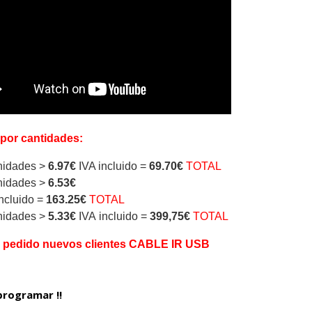
 por cantidades:
idades >
6.97€
IVA incluido =
69.70€
TOTAL
idades >
6.53€
ncluido =
163.25€
TOTAL
idades >
5.33€
IVA incluido =
399,75€
TOTAL
. pedido nuevos clientes CABLE IR USB
programar !!