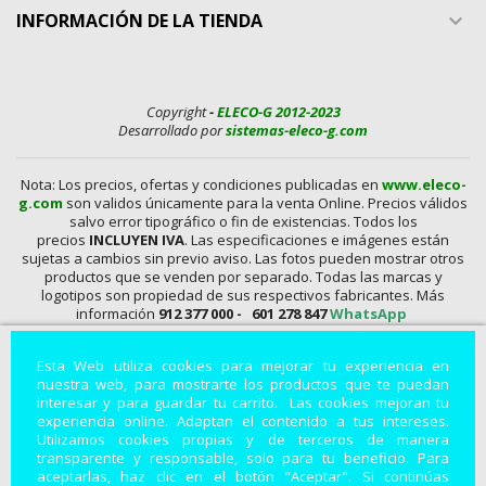
INFORMACIÓN DE LA TIENDA

Copyright
-
ELECO-G 2012-2023
Desarrollado por
sistemas-eleco-g.com
Nota: Los precios, ofertas y condiciones publicadas en
www.eleco-
g.com
son validos únicamente para la venta Online. Precios válidos
salvo error tipográfico o fin de existencias. Todos los
precios
INCLUYEN IVA
. Las especificaciones e imágenes están
sujetas a cambios sin previo aviso. Las fotos pueden mostrar otros
productos que se venden por separado. Todas las marcas y
logotipos son propiedad de sus respectivos fabricantes. Más
información
912 377 000 -
601 278 847
WhatsApp
En
www.eleco-g.com
Vendemos con
DESCUENTO,
Mandos A
Esta Web utiliza cookies para mejorar tu experiencia en
Distancia, Conexiones, alimentadores, Baterías, Pilas,
nuestra web, para mostrarte los productos que te puedan
Aparatos de Medida, Soldadores, Hdmi, Tester, Cargadores,
interesar y para guardar tu carrito. Las cookies mejoran tu
Componentes, Fuentes de Alimentación, Teléfonos,
experiencia online. Adaptan el contenido a tus intereses.
Accesorios para Smartphones, Informática, Cámaras de
Utilizamos cookies propias y de terceros de manera
Vigilancia, Instrumentos de Medida, Baterías por Encargo,
transparente y responsable, solo para tu beneficio. Para
Módulos, Accesorios para Fotografía, Repuestos de
aceptarlas, haz clic en el botón "Aceptar". Si continúas
Electrodomésticos, Leds, Soportes para Televisión
..