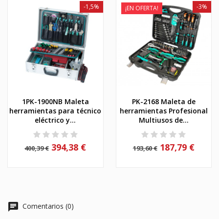
-1,5%
-3%
¡EN OFERTA!
1PK-1900NB Maleta
PK-2168 Maleta de
herramientas para técnico
herramientas Profesional
eléctrico y...
Multiusos de...
394,38 €
187,79 €
400,39 €
193,60 €
chat
Comentarios (0)