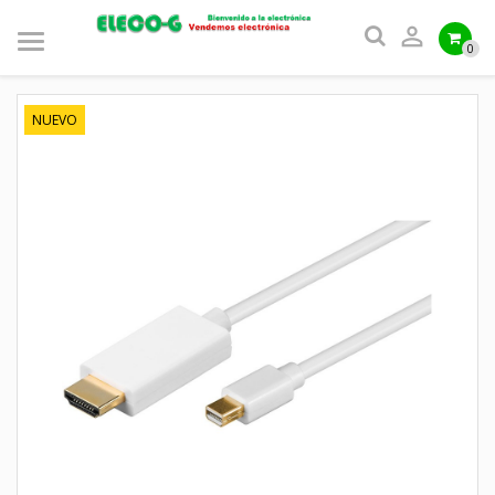

0
NUEVO