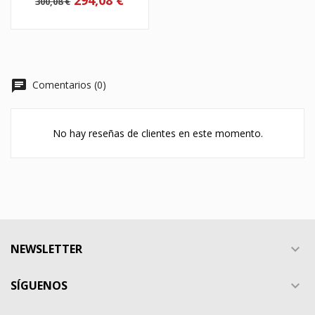
294,08 €
300,08 €
chat
Comentarios (0)
No hay reseñas de clientes en este momento.
NEWSLETTER

SÍGUENOS
